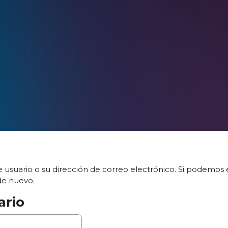
 usuario o su dirección de correo electrónico. Si podemos 
de nuevo.
ario